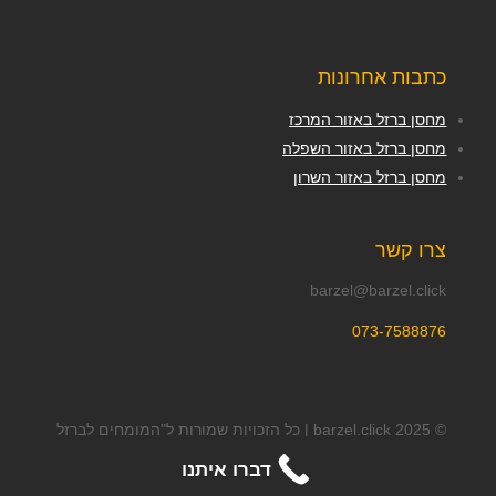
כתבות אחרונות
מחסן ברזל באזור המרכז
מחסן ברזל באזור השפלה
מחסן ברזל באזור השרון
צרו קשר
barzel@barzel.click
073-7588876
© 2025 barzel.click | כל הזכויות שמורות ל"המומחים לברזל
בניין ".
דברו איתנו