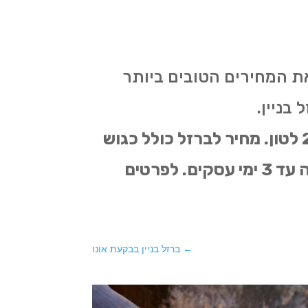
את המחירים הטובים ביותר
 בניין.
מחיר ברזל בניין החל מ-2580 ש"ח לטון, מחיר ברזל בתפזורת החל מ 2650 לטון. מחיר לברזל כולל כגוש
דןף חיתוך ועיבוד החל מ 2800 ש"ח לטון . מקבלים ומבצעים הזמנות ואספקה עד 3 ימי עסקים. לפרטים
←
ברזל בניין בבקעת אונו