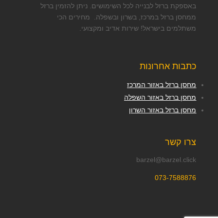
באספקת ברזל לבנייה לכל השימושים. ניתן להזמין ברזל
ממחסן ברזל במרכז, בשרון ובשפלה. מחירים הכי
משתלמים בישראל! שירות אדיב ומקצועי.
כתבות אחרונות
מחסן ברזל באזור המרכז
מחסן ברזל באזור השפלה
מחסן ברזל באזור השרון
צרו קשר
barzel@barzel.click
073-7588876