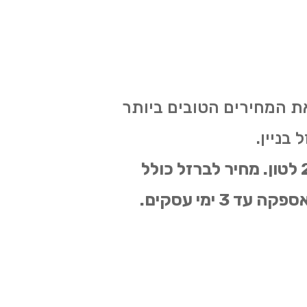
את המחירים הטובים ביותר
 בניין.
מחיר ברזל בניין החל מ-2580 ש"ח לטון, מחיר ברזל בתפזורת החל מ 2650 לטון. מחיר לברזל כולל
כאשדודף חיתוך ועיבוד החל מ 2800 ש"ח לטון . מקבלים ומבצעים הזמנות ואספקה עד 3 ימי עסקים.