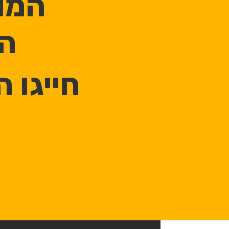
המו
הכ
חייגו 